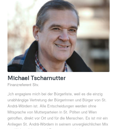
Michael Tscharnutter
Finanzreferent Stv.
„Ich engagiere mich bei der Bürgerliste, weil es die einzig
unabhängige Vertretung der Bürgerinnen und Bürger von St.
Andrä-Wördern ist. Alle Entscheidungen werden ohne
Mitsprache von Mutterparteien in St. Pölten und Wien
getroffen, direkt vor Ort und für die Menschen. Es ist mir ein
Anliegen St. Andrä-Wördern in seinem unvergleichlichen Mix