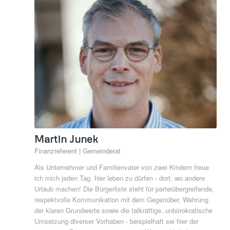
Martin Junek
Finanzreferent | Gemeinderat
Als Unternehmer und Familienvater von zwei Kindern freue
ich mich jeden Tag, hier leben zu dürfen - dort, wo andere
Urlaub machen! Die Bürgerliste steht für parteiübergreifende,
respektvolle Kommunikation mit dem Gegenüber, Wahrung
der klaren Grundwerte sowie die tatkräftige, unbürokratische
Umsetzung diverser Vorhaben - beispielhaft sei hier der