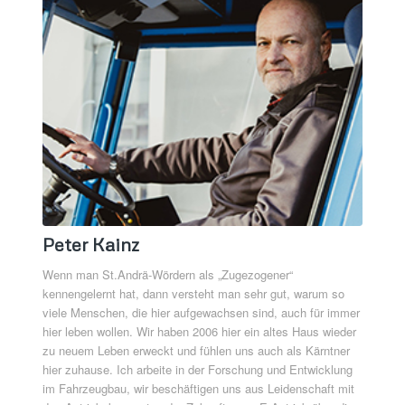
Peter Kainz
Wenn man St.Andrä-Wördern als „Zugezogener“
kennengelernt hat, dann versteht man sehr gut, warum so
viele Menschen, die hier aufgewachsen sind, auch für immer
hier leben wollen. Wir haben 2006 hier ein altes Haus wieder
zu neuem Leben erweckt und fühlen uns auch als Kärntner
hier zuhause. Ich arbeite in der Forschung und Entwicklung
im Fahrzeugbau, wir beschäftigen uns aus Leidenschaft mit