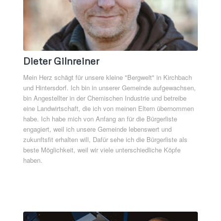
Dieter Gilnreiner
Mein Herz schägt für unsere kleine "Bergwelt" in Kirchbach
und Hintersdorf. Ich bin in unserer Gemeinde aufgewachsen,
bin Angestellter in der Chemischen Industrie und betreibe
eine Landwirtschaft, die ich von meinen Eltern übernommen
habe. Ich habe mich von Anfang an für die Bürgerliste
engagiert, weil ich unsere Gemeinde lebenswert und
zukunftsfit erhalten will, Dafür sehe ich die Bürgerliste als
beste Möglichkeit, weil wir viele unterschiedliche Köpfe
haben.