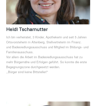
Heidi Tscharnutter
Ich bin verheiratet, 3 Kinder, Apothekerin und seit 5 Jahren
Ortsvorsteherin in Altenberg, Stellvertreterin im Finanz.
und Badesiedlungsausschuss und Mitglied im Bildungs- und
Familienausschuss.
Vor allem die Arbeit im Badesiedlungsausschuss hat zu
mehr Bürgernähe und Erfolgen geführt. So konnte die erste
Begegnungszone durchgesetzt werden.
,,Bürger sind keine Bittsteller!"