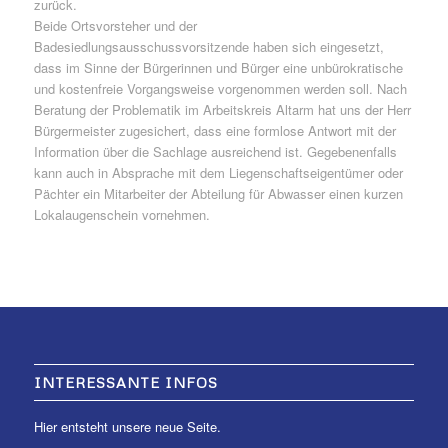
zurück.
Beide Ortsvorsteher und der
Badesiedlungsausschussvorsitzende haben sich eingesetzt,
dass im Sinne der Bürgerinnen und Bürger eine unbürokratische
und kostenfreie Vorgangsweise vorgenommen werden soll. Nach
Beratung der Problematik im Arbeitskreis Altarm hat uns der Herr
Bürgermeister zugesichert, dass eine formlose Antwort mit der
Information über die Sachlage ausreichend ist. Gegebenenfalls
kann auch in Absprache mit dem Liegenschaftseigentümer oder
Pächter ein Mitarbeiter der Abteilung für Abwasser einen kurzen
Lokalaugenschein vornehmen.
INTERESSANTE INFOS
Hier entsteht unsere neue Seite.